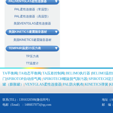
PAL/VENTGLAS柔性连接器
PAL柔性连接器（常温型）
PAL柔性连接器（高温型）
美国VENTGLAS柔性连接器
美国KINETICS避震隔音器材
美国KINETICS避震隔音器材
TEMPAIR温度计/压力表
TP压力表
TT温度计
TA平衡阀
TA动态平衡阀
TA压差控制阀
BELIMO执行器
BELIMO温
|
|
|
|
门
SPIROTOP自动排气阀
SPIROTECH螺旋脱气除污器
SPIROTEC
|
|
|
罐（膨胀罐）
VENTGLAS柔性连接器
PAL防火帆布
KINETICS弹簧
K
|
|
|
|
联系(TEL)：13916320598(微信同号)
地址（Ad
电邮（Email）：
1486837075@qq.com
邮 编： 