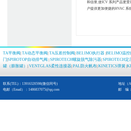
和信誉,使ICV 系列产品更
户提供更加便捷的HVAC 系
TA平衡阀
TA动态平衡阀
TA压差控制阀
BELIMO执行器
BELIMO温
|
|
|
|
门
SPIROTOP自动排气阀
SPIROTECH螺旋脱气除污器
SPIROTEC
|
|
|
罐（膨胀罐）
VENTGLAS柔性连接器
PAL防火帆布
KINETICS弹簧
K
|
|
|
|
联系(TEL)：13916320598(微信同号)
地址（Ad
电邮（Email）：
1486837075@qq.com
邮 编： 