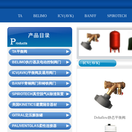
TA
BELIMO
ICV(AVK)
BANFF
SPIROTECH
TA平衡阀
静态平衡阀STAD/STAF
BELIMO执行器及电动控制阀门
ICV( AVK)
动态流量平衡阀YR/WS
电动二通阀R2/R6
ICV(AVK)平衡阀及通用阀门
STAP压差控制器
电动三通阀R3
ICV静态平衡阀Deltaflow
BANFF青铜阀门和铸铁阀门
电动平衡二通阀TBV-C
电动座阀H
ICV动态平衡电动调节阀Flowmaster
BANFF青铜阀门
SPIROTECH真空脱气&除渣装置
动态平衡电动调节阀KTM512
蒸汽电动球阀
ICV动态平衡电动二通阀Flowmaster FC
BANFF铸铁阀门
平衡调试仪SCOPE
自动排气阀（不漏液型）
美国KINETICS避震隔音器材
电动蝶阀
ICV动态流量平衡阀Deltamatic
固定流量测试孔板MDFO
太阳能自动排气阀
FCU电动二通阀及温控器
美国KINETICS避震隔音器材
GITRAL定压膨胀罐
ICV电动控制阀
Deltaflow静态平衡阀
微气泡处理器（空气分离器）
风门执行器
ICV 通用阀门(青铜和铸铁阀门)
隔膜罐（膨胀罐）
PAL/VENTGLAS柔性连接器
真空脱气机
防火排烟风门执行器