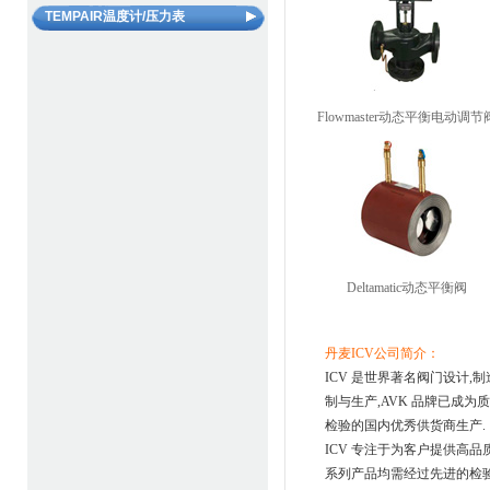
不锈钢隔膜罐（膨胀罐）
PAL柔性连接器（常温型）
TEMPAIR温度计/压力表
螺旋除污器
VAV系统方案
PAL柔性连接器（高温型）
螺旋脱气除渣装置
TP压力表
美国VENTGLAS柔性连接器
水力平衡装置
TT温度计
管路清洗剂和水质添加剂
Flowmaster动态平衡电动调节
Deltamatic动态平衡阀
丹麦ICV公司简介：
ICV 是世界著名阀门设计,制
制与生产,AVK 品牌已成为
检验的国内优秀供货商生产.
ICV 专注于为客户提供高品
系列产品均需经过先进的检