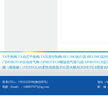
TA平衡阀
TA动态平衡阀
TA压差控制阀
BELIMO执行器
BELIMO温
|
|
|
|
门
SPIROTOP自动排气阀
SPIROTECH螺旋脱气除污器
SPIROTEC
|
|
|
罐（膨胀罐）
VENTGLAS柔性连接器
PAL防火帆布
KINETICS弹簧
K
|
|
|
|
联系(TEL)：13916320598(微信同号)
地址（Ad
电邮（Email）：
1486837075@qq.com
邮 编： 