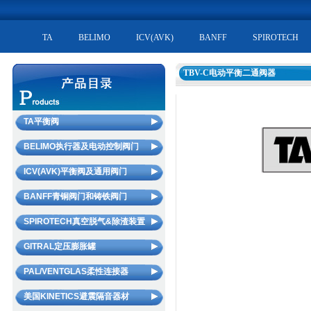
TA
BELIMO
ICV(AVK)
BANFF
SPIROTECH
TBV-C电动平衡二通阀器
TA平衡阀
静态平衡阀STAD/STAF
BELIMO执行器及电动控制阀门
动态流量平衡阀YR/WS
电动二通阀R2/R6
ICV(AVK)平衡阀及通用阀门
STAP压差控制器
电动三通阀R3
ICV静态平衡阀Deltaflow
BANFF青铜阀门和铸铁阀门
电动平衡二通阀TBV-C
电动座阀H
ICV动态平衡电动调节阀Flowmaster
BANFF青铜阀门
SPIROTECH真空脱气&除渣装置
动态平衡电动调节阀KTM512
蒸汽电动球阀
ICV动态平衡电动二通阀Flowmaster FC
BANFF铸铁阀门
平衡调试仪SCOPE
自动排气阀（不漏液型）
GITRAL定压膨胀罐
电动蝶阀
ICV动态流量平衡阀Deltamatic
固定流量测试孔板MDFO
太阳能自动排气阀
FCU电动二通阀及温控器
隔膜罐（膨胀罐）
PAL/VENTGLAS柔性连接器
ICV电动控制阀
微气泡处理器（空气分离器）
风门执行器
不锈钢隔膜罐（膨胀罐）
ICV 通用阀门(青铜和铸铁阀门)
PAL柔性连接器（常温型）
美国KINETICS避震隔音器材
真空脱气机
防火排烟风门执行器