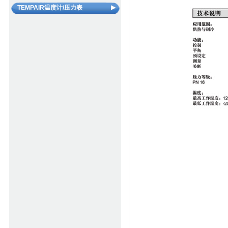
PAL柔性连接器（高温型）
美国KINETICS避震隔音器材
TEMPAIR温度计/压力表
螺旋除污器
VAV系统方案
美国VENTGLAS柔性连接器
螺旋脱气除渣装置
TP压力表
水力平衡装置
TT温度计
管路清洗剂和水质添加剂