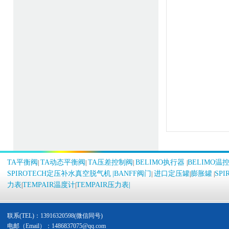
TA平衡阀
TA动态平衡阀
TA压差控制阀
BELIMO执行器
BELIMO温
|
|
|
|
SPIROTECH定压补水真空脱气机
|BANFF阀门
进口定压罐
膨胀罐
SP
|
|
|
力表
TEMPAIR温度计
TEMPAIR压力表|
|
|
联系(TEL)：13916320598(微信同号)
电邮（Email）：
1486837075@qq.com