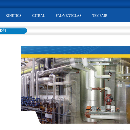
KINETICS
GITRAL
PAL/VENTGLAS
TEMPAIR
加剂