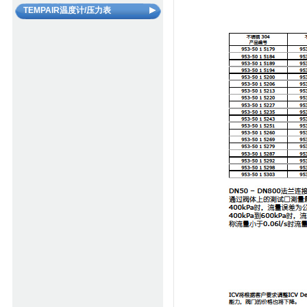
PAL柔性连接器（高温型）
美国KINETICS避震隔音器材
TEMPAIR温度计/压力表
螺旋除污器
VAV系统方案
美国VENTGLAS柔性连接器
螺旋脱气除渣装置
TP压力表
水力平衡装置
TT温度计
管路清洗剂和水质添加剂