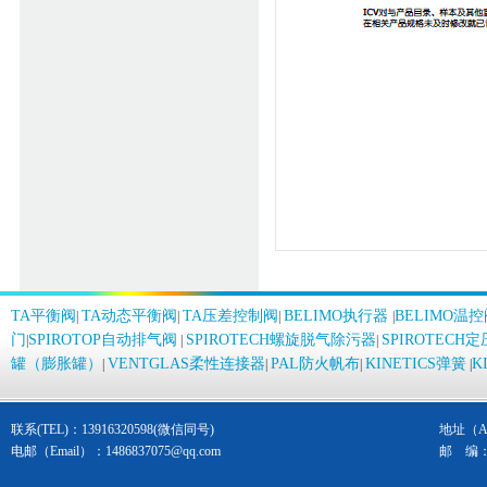
TA平衡阀
TA动态平衡阀
TA压差控制阀
BELIMO执行器
BELIMO温
|
|
|
|
门
SPIROTOP自动排气阀
SPIROTECH螺旋脱气除污器
SPIROTEC
|
|
|
罐（膨胀罐）
VENTGLAS柔性连接器
PAL防火帆布
KINETICS弹簧
K
|
|
|
|
联系(TEL)：13916320598(微信同号)
地址（Ad
电邮（Email）：
1486837075@qq.com
邮 编： 