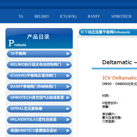
TA
BELIMO
ICV(AVK)
BANFF
SPIROTECH
ICV动态流量平衡阀Deltamatic
TA平衡阀
静态平衡阀STAD/STAF
BELIMO执行器及电动控制阀门
动态流量平衡阀YR/WS
电动二通阀R2/R6
ICV(AVK)平衡阀及通用阀门
STAP压差控制器
电动三通阀R3
ICV静态平衡阀Deltaflow
BANFF青铜阀门和铸铁阀门
电动平衡二通阀TBV-C
电动座阀H
ICV动态平衡电动调节阀Flowmaster
BANFF青铜阀门
SPIROTECH真空脱气&除渣装置
动态平衡电动调节阀KTM512
蒸汽电动球阀
ICV动态平衡电动二通阀Flowmaster FC
BANFF铸铁阀门
平衡调试仪SCOPE
自动排气阀（不漏液型）
GITRAL定压膨胀罐
电动蝶阀
ICV动态流量平衡阀Deltamatic
固定流量测试孔板MDFO
太阳能自动排气阀
FCU电动二通阀及温控器
隔膜罐（膨胀罐）
PAL/VENTGLAS柔性连接器
ICV电动控制阀
微气泡处理器（空气分离器）
风门执行器
不锈钢隔膜罐（膨胀罐）
ICV 通用阀门(青铜和铸铁阀门)
PAL柔性连接器（常温型）
美国KINETICS避震隔音器材
真空脱气机
防火排烟风门执行器